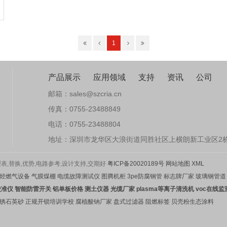
1
产品展示
应用领域
支持
资讯
公司
邮箱：sales@szcria.cn
传真：0755-23488849
电话：0755-23488804
地址：深圳市龙华区大浪街道同胜社区上横朗新工业区2栋
,替换,优势,电路参考,设计支持,交期好
粤ICP备20020189号
网站地图
XML
烃燃气设备
气膜煤棚
电缆故障测试仪
图腾机柜
3pe防腐钢管
标志牌厂家
玻璃钢管道
校准仪
智能防雷开关
铝单板价格
测土仪器
光缆厂家
plasma等离子清洗机
voc在线监
锈石英砂
正规开锁培训学校
腐植酸钠厂家
盘式过滤器
阻燃标签
贝壳粉生态涂料