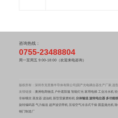
咨询热线：
0755-23488804
周一至周五 9:00-18:00（欢迎来电咨询）
版权所有：深圳市克里雅半导体有限公司|国产光电耦合器生产厂家,选型表
友情链接：
澳洲电商物流
户外遮阳篷
智能灯光
家用电梯
工业冷水机
轻
非标螺丝
蒸发器
滤油机
新型雷蒙磨粉机
分体输送
旋转电位器
多功能
旋转编码器
气力输送
超声波切带机
压缩空气冷冻式干燥
圆盖抛光机
除
铜门制造厂