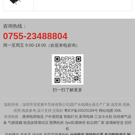
咨询热线：
0755-23488804
周一至周五 9:00-18:00（欢迎来电咨询）
扫一扫了解更多
版权所有：深圳市克里雅半导体有限公司|国产光电耦合器生产厂家,选型表,替换,
优势,电路参考,设计支持,交期好
粤ICP备20020189号
网站地图
XML
友情链接：
澳洲电商物流
户外遮阳篷
智能灯光
家用电梯
工业冷水机
轻烃燃气设
备
气膜煤棚
电缆故障测试仪
图腾机柜
3pe防腐钢管
标志牌厂家
玻璃钢管道
切药
机
非标螺丝
蒸发器
滤油机
新型雷蒙磨粉机
分体输送
旋转电位器
多功能校准仪
智