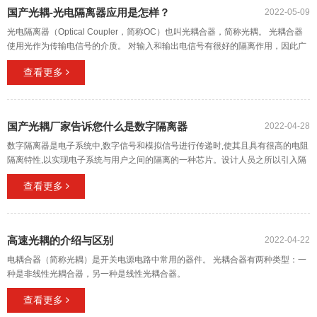
国产光耦-光电隔离器应用是怎样？
2022-05-09
光电隔离器（Optical Coupler，简称OC）也叫光耦合器，简称光耦。 光耦合器
使用光作为传输电信号的介质。 对输入和输出电信号有很好的隔离作用，因此广
泛应用于各种电路中。
查看更多
国产光耦厂家告诉您什么是数字隔离器
2022-04-28
数字隔离器是电子系统中,数字信号和模拟信号进行传递时,使其且具有很高的电阻
隔离特性,以实现电子系统与用户之间的隔离的一种芯片。设计人员之所以引入隔
离,是为了满足安全法规或者降低接地环路的噪声等。
查看更多
高速光耦的介绍与区别
2022-04-22
电耦合器（简称光耦）是开关电源电路中常用的器件。 光耦合器有两种类型：一
种是非线性光耦合器，另一种是线性光耦合器。
查看更多