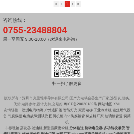
1
咨询热线：
0755-23488804
周一至周五 9:00-18:00（欢迎来电咨询）
扫一扫了解更多
版权所有：深圳市克里雅半导体有限公司|国产光电耦合器生产厂家,选型表,替换,
优势,电路参考,设计支持,交期好
粤ICP备20020189号
网站地图
XML
友情链接：
澳洲电商物流
户外遮阳篷
智能灯光
家用电梯
工业冷水机
轻烃燃气设
备
气膜煤棚
电缆故障测试仪
图腾机柜
3pe防腐钢管
标志牌厂家
玻璃钢管道
切药
机
非标螺丝
蒸发器
滤油机
新型雷蒙磨粉机
分体输送
旋转电位器
多功能校准仪
智
能防雷开关
铝单板价格
测土仪器
光缆厂家
plasma等离子清洗机
voc在线监测系