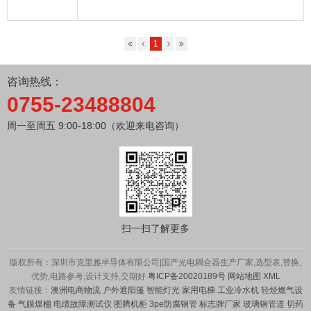
1
咨询热线：
0755-23488804
周一至周五 9:00-18:00（欢迎来电咨询）
扫一扫了解更多
版权所有：深圳市克里雅半导体有限公司|国产光电耦合器生产厂家,选型表,替换,
优势,电路参考,设计支持,交期好
粤ICP备20020189号
网站地图
XML
友情链接：
澳洲电商物流
户外遮阳篷
智能灯光
家用电梯
工业冷水机
轻烃燃气设
备
气膜煤棚
电缆故障测试仪
图腾机柜
3pe防腐钢管
标志牌厂家
玻璃钢管道
切药