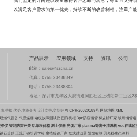
我们坚定的方向是以质量赢得客户忠诚与满意，尊重且支持
以满足客户需求为第一优先，持续不断的改善制程，注重产
产品展示
应用领域
支持
资讯
公司
邮箱：sales@szcria.cn
传真：0755-23488849
电话：0755-23488804
地址：深圳市龙华区大浪街道同胜社区上横朗新工业区2栋
,替换,优势,电路参考,设计支持,交期好
粤ICP备20020189号
网站地图
XML
烃燃气设备
气膜煤棚
电缆故障测试仪
图腾机柜
3pe防腐钢管
标志牌厂家
玻璃钢管道
校准仪
智能防雷开关
铝单板价格
测土仪器
光缆厂家
plasma等离子清洗机
voc在线监
锈石英砂
正规开锁培训学校
腐植酸钠厂家
盘式过滤器
阻燃标签
贝壳粉生态涂料