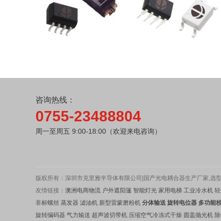
咨询热线：
0755-23488804
周一至周五 9:00-18:00（欢迎来电咨询）
版权所有：深圳市克里雅半导体有限公司|国产光电耦合器生产厂家,选型表
友情链接：
澳洲电商物流
户外遮阳篷
智能灯光
家用电梯
工业冷水机
轻
非标螺丝
蒸发器
滤油机
新型雷蒙磨粉机
分体输送
旋转电位器
多功能
旋转编码器
气力输送
超声波切带机
压缩空气冷冻式干燥
圆盖抛光机
除