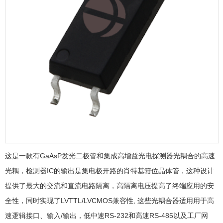
这是一款有GaAsP发光二极管和集成高增益光电探测器光耦合的高速
光耦，检测器IC的输出是集电极开路的肖特基箝位晶体管，这种设计
提供了最大的交流和直流电路隔离，高隔离电压提高了终端应用的安
全性，同时实现了LVTTL/LVCMOS兼容性, 这些光耦合器适用用于高
速逻辑接口、输入/输出，低中速RS-232和高速RS-485以及工厂网