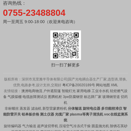
咨询热线：
0755-23488804
周一至周五 9:00-18:00（欢迎来电咨询）
扫一扫了解更多
版权所有：深圳市克里雅半导体有限公司|国产光电耦合器生产厂家,选型表,替换,
优势,电路参考,设计支持,交期好
粤ICP备20020189号
网站地图
XML
友情链接：
澳洲电商物流
户外遮阳篷
智能灯光
家用电梯
工业冷水机
轻烃燃气设
备
气膜煤棚
电缆故障测试仪
图腾机柜
3pe防腐钢管
标志牌厂家
玻璃钢管道
切药
机
非标螺丝
蒸发器
滤油机
新型雷蒙磨粉机
分体输送
旋转电位器
多功能校准仪
智
能防雷开关
铝单板价格
测土仪器
光缆厂家
plasma等离子清洗机
voc在线监测系
统
旋转编码器
气力输送
超声波切带机
压缩空气冷冻式干燥
圆盖抛光机
除锈石英砂