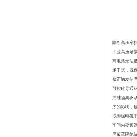
阻断高压窜
工业高压场
离电路无法
场干扰，既
修正触发信
可控硅导通
控硅隔离驱
序的影响，
抵御强电磁
车间内变频
屏蔽罩隔绝