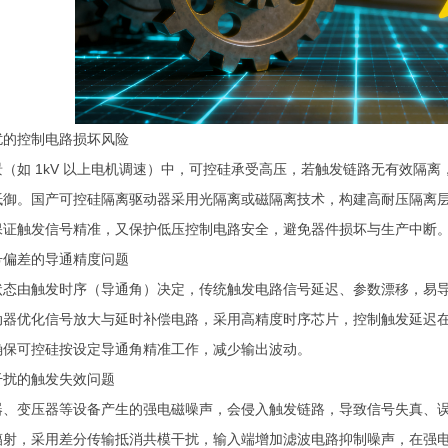
扰的控制电路损坏风险
景（如
1kV
以上电机调速）中，可控硅承受高压，若触发链路无有效隔离
抵御。国产可控硅隔离驱动器采用光隔离或磁隔离技术，构建高耐压隔离
保证触发信号精准，又保护低压控制电路安全，避免器件损坏与生产中断
号偏差的导通精度问题
状态由触发时序（导通角）决定，传统触发电路信号延迟、参数漂移，易
动器优化信号放大与延时补偿电路，采用高精度时序芯片，控制触发延迟
确保可控硅按设定导通角精准工作，减少输出波动。
干扰的触发失效问题
器、变压器等设备产生的强电磁噪声，会侵入触发链路，导致信号失真、
辐射，采用差分传输抵消共模干扰，输入端增加滤波电路抑制噪声，在强