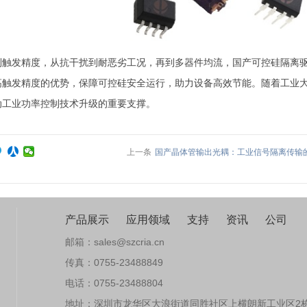
到触发精度，从抗干扰到耐恶劣工况，再到多器件均流，国产可控硅隔离
高触发精度的优势，保障可控硅安全运行，助力设备高效节能。随着工业
动工业功率控制技术升级的重要支撑。
上一条
国产晶体管输出光耦：工业信号隔离传输的稳
产品展示
应用领域
支持
资讯
公司
邮箱：sales@szcria.cn
传真：0755-23488849
电话：0755-23488804
地址：深圳市龙华区大浪街道同胜社区上横朗新工业区2栋